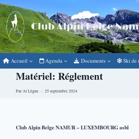
Aller
au
contenu
Club Alpin Belge Na
Accueil
Agenda
Documents
Ski de
Matériel: Réglement
Par
Al Lègne
25 septembre 2024
Club Alpin Belge NAMUR – LUXEMBOURG asbl