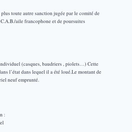
plus toute autre sanction jugée par le comité de
u C.A.B./aile francophone et de poursuites
individuel (casques, baudriers , piolets…) Cette
ans l’état dans lequel il a été loué.Le montant de
ériel neuf emprunté.
n :
el