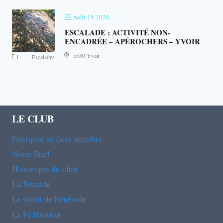
Août 19 2026
ESCALADE : ACTIVITÉ NON-
ENCADRÉE – APÉROCHERS – YVOIR
5530 Yvoir
Escalades
LE CLUB
Pourquoi se faire membre
Notre Staff
Historique du club
La Bérarde
Le statut de bénévole
La Fédération