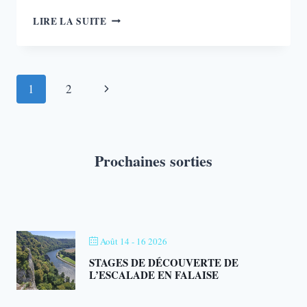
4
LIRE LA SUITE
VOIES
RÉÉQUIPÉES
AU
NÉVIAU
Navigation
Page
1
2
À
DAVE
de
suivante
page
Prochaines sorties
Août 14 - 16 2026
STAGES DE DÉCOUVERTE DE
L’ESCALADE EN FALAISE