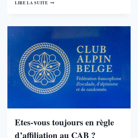
FORMATION
LIRE LA SUITE
MONITEUR
ANIMATEUR
SNE
–
2026
Etes-vous toujours en règle
d’affiliation au CAB ?