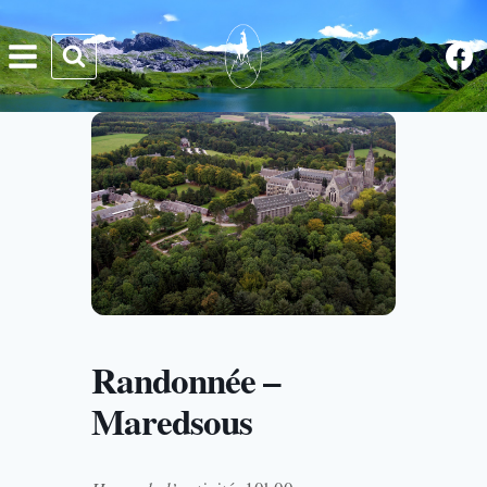
Aller
au
contenu
Randonnée –
Maredsous