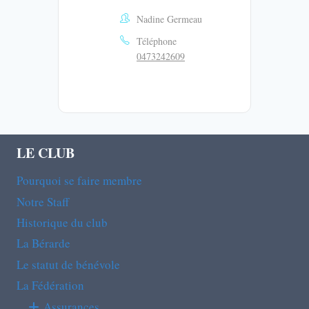
Nadine Germeau
Téléphone
0473242609
LE CLUB
Pourquoi se faire membre
Notre Staff
Historique du club
La Bérarde
Le statut de bénévole
La Fédération
Assurances