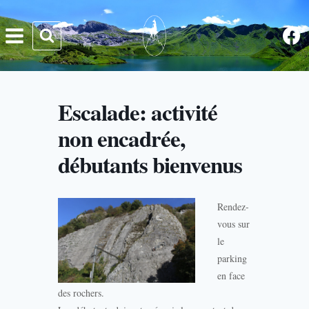
Aller
au
contenu
Escalade: activité
non encadrée,
débutants bienvenus
Rendez-
vous sur
le
parking
en face
des rochers.