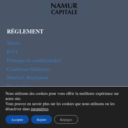
RÉGLEMENT
Statuts
R.O.I.
Politique de confidentialité
Conditions Générales
Matériel: Réglement
Disclaimer
Nous utilisons des cookies pour vous offrir la meilleure expérience sur
notre site.
Vous pouvez en savoir plus sur les cookies que nous utilisons ou les
désactiver dans
paramètres
.
© 2026 Club Alpin Belge Namur-Luxembourg A.S.B.L
Site web réalisé grâce à Al Lègne
Accepter
Rejeter
Réglages
tous droits réservés