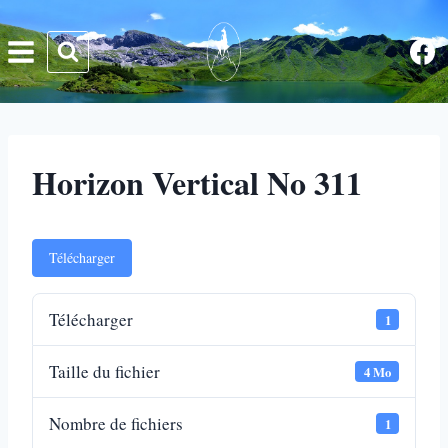
Aller
au
contenu
Horizon Vertical No 311
Télécharger
Télécharger
1
Taille du fichier
4 Mo
Nombre de fichiers
1