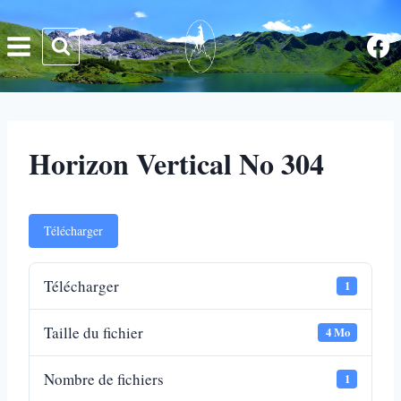
Aller
au
contenu
Horizon Vertical No 304
Télécharger
Télécharger
1
Taille du fichier
4 Mo
Nombre de fichiers
1