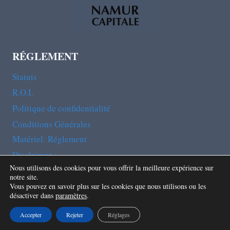
RÉGLEMENT
Statuts
R.O.I.
Politique de confidentialité
Conditions Générales
Matériel: Réglement
Disclaimer
Nous utilisons des cookies pour vous offrir la meilleure expérience sur
notre site.
Vous pouvez en savoir plus sur les cookies que nous utilisons ou les
désactiver dans
paramètres
.
© 2026 Club Alpin Belge Namur-Luxembourg A.S.B.L
Site web réalisé grâce à Al Lègne
Accepter
Rejeter
Réglages
tous droits réservés