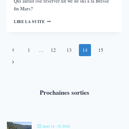
Qui aurait osé reserver un we de ski à la Bresse
fin Mars?
SKI
LIRE LA SUITE
À
LA
BRESSE
Navigation
Page
1
…
12
13
14
15
de
précédente
Page
page
suivante
Prochaines sorties
Août 14 - 16 2026