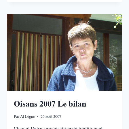
LA
GLIÈRE,
ARÊTE
SUD
Oisans 2007 Le bilan
Par
Al Lègne
26 août 2007
Chantal Detry, organisatrice du traditionnel